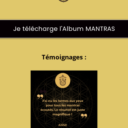
Je télécharge l'Album MANTRAS
Témoignag
es :